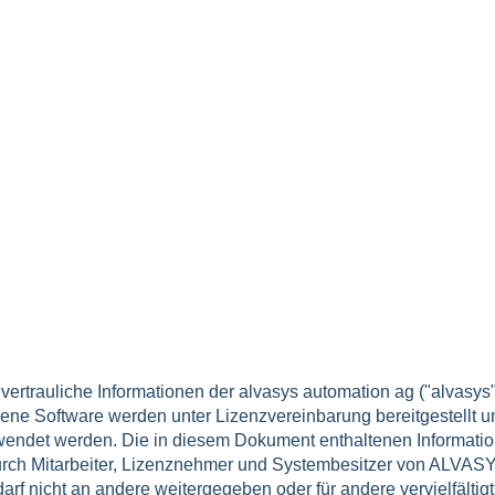
)
ertrauliche Informationen der alvasys automation ag ("alvasys"
bene Software werden unter Lizenzvereinbarung bereitgestellt u
wendet werden. Die in diesem Dokument enthaltenen Informati
urch Mitarbeiter, Lizenznehmer und Systembesitzer von ALVAS
darf nicht an andere weitergegeben oder für andere vervielfältigt