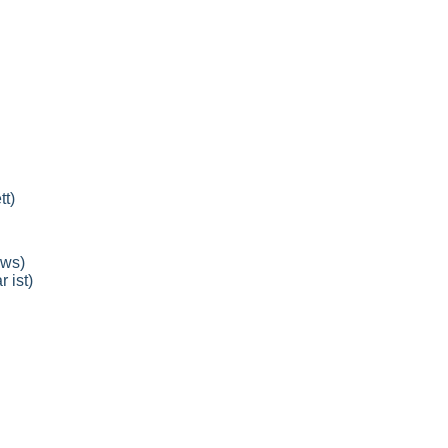
tt)
ows)
 ist)