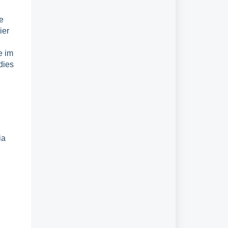
e
ier
e im
dies
ia