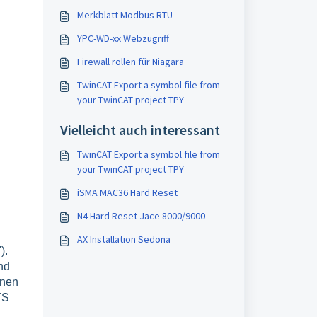
Merkblatt Modbus RTU
YPC-WD-xx Webzugriff
Firewall rollen für Niagara
TwinCAT Export a symbol file from
your TwinCAT project TPY
Vielleicht auch interessant
TwinCAT Export a symbol file from
your TwinCAT project TPY
iSMA MAC36 Hard Reset
N4 Hard Reset Jace 8000/9000
AX Installation Sedona
).
nd
onen
YS