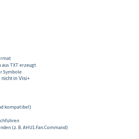
format
h aus TXT erzeugt
für Symbole
icht in Visi+
nd kompatibel)
rchführen
nden (z. B. AHU1.Fan.Command)