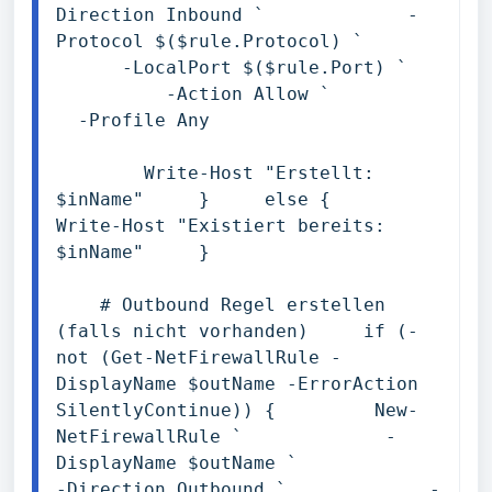
Direction Inbound `             -
Protocol $($rule.Protocol) `       
      -LocalPort $($rule.Port) `   
          -Action Allow `           
  -Profile Any 

        Write-Host "Erstellt: 
$inName"     }     else {         
Write-Host "Existiert bereits: 
$inName"     } 

    # Outbound Regel erstellen 
(falls nicht vorhanden)     if (-
not (Get-NetFirewallRule -
DisplayName $outName -ErrorAction 
SilentlyContinue)) {         New-
NetFirewallRule `             -
DisplayName $outName `             
-Direction Outbound `             -