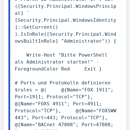
([Security.Principal.WindowsPrincip
al] `     
[Security.Principal.WindowsIdentity
]::GetCurrent() 
).IsInRole([Security.Principal.Wind
owsBuiltInRole] "Administrator")) { 

    Write-Host "Bitte PowerShell 
als Administrator starten!" -
ForegroundColor Red     Exit }

# Ports und Protokolle definieren 
$rules = @(     @{Name="FOX 1911"; 
Port=1911; Protocol="TCP"},     
@{Name="FOXS 4911"; Port=4911; 
Protocol="TCP"},     @{Name="FOXSWW 
443"; Port=443; Protocol="TCP"},     
@{Name="BACnet 47808"; Port=47808; 