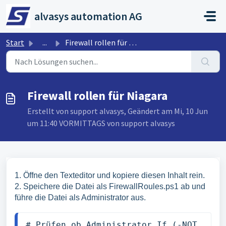
Zum hauptsächlichen Inhalt gehen
alvasys automation AG
Start
...
Firewall rollen für Niagara
Firewall rollen für Niagara
Erstellt von support alvasys, Geändert am Mi, 10 Jun
um 11:40 VORMITTAGS von support alvasys
1. Öffne den Texteditor und kopiere diesen Inhalt rein.
2. Speichere die Datei als FirewallRoules.ps1 ab und
führe die Datei als Administrator aus.
# Prüfen ob Administrator If (-NOT 