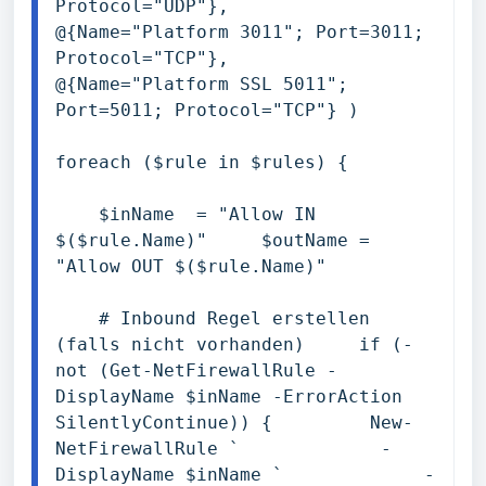
Protocol="UDP"},     
@{Name="Platform 3011"; Port=3011; 
Protocol="TCP"},     
@{Name="Platform SSL 5011"; 
Port=5011; Protocol="TCP"} )

foreach ($rule in $rules) { 

    $inName  = "Allow IN 
$($rule.Name)"     $outName = 
"Allow OUT $($rule.Name)" 

    # Inbound Regel erstellen 
(falls nicht vorhanden)     if (-
not (Get-NetFirewallRule -
DisplayName $inName -ErrorAction 
SilentlyContinue)) {         New-
NetFirewallRule `             -
DisplayName $inName `             -