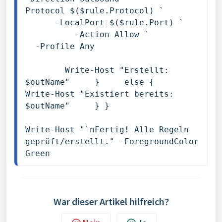
Protocol $($rule.Protocol) `       
      -LocalPort $($rule.Port) `   
          -Action Allow `           
  -Profile Any 

        Write-Host "Erstellt: 
$outName"     }     else {         
Write-Host "Existiert bereits: 
$outName"     } }

Write-Host "`nFertig! Alle Regeln 
geprüft/erstellt." -ForegroundColor 
Green
War dieser Artikel hilfreich?