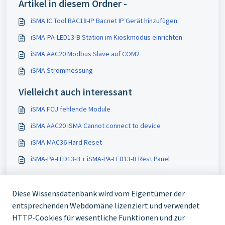
Artikel in diesem Ordner -
iSMA IC Tool RAC18-IP Bacnet IP Gerät hinzufügen
iSMA-PA-LED13-B Station im Kioskmodus einrichten
iSMA AAC20 Modbus Slave auf COM2
iSMA Strommessung
Vielleicht auch interessant
iSMA FCU fehlende Module
iSMA AAC20 iSMA Cannot connect to device
iSMA MAC36 Hard Reset
iSMA-PA-LED13-B + iSMA-PA-LED13-B Rest Panel
Diese Wissensdatenbank wird vom Eigentümer der
entsprechenden Webdomäne lizenziert und verwendet
HTTP-Cookies für wesentliche Funktionen und zur