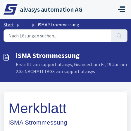
Zum hauptsächlichen Inhalt gehen
alvasys automation AG
Start
...
iSMA Strommessung
iSMA Strommessung
Erstellt von support alvasys, Geändert am Fr, 19 Jun um
2:35 NACHMITTAGS von support alvasys
Merkblatt
iSMA Strommessung