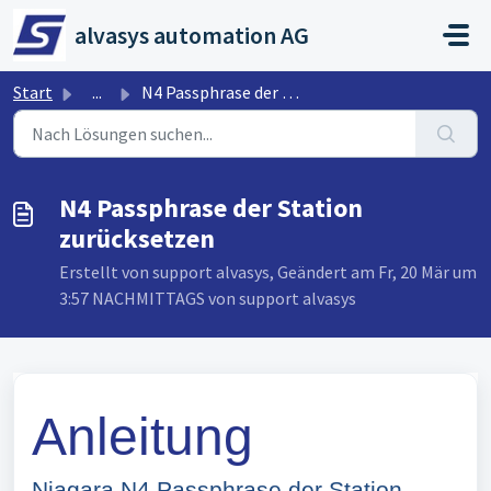
Zum hauptsächlichen Inhalt gehen
alvasys automation AG
Start
...
N4 Passphrase der Station zurücksetzen
N4 Passphrase der Station
zurücksetzen
Erstellt von support alvasys, Geändert am Fr, 20 Mär um
3:57 NACHMITTAGS von support alvasys
Anleitung
Niagara N4 Passphrase der Station