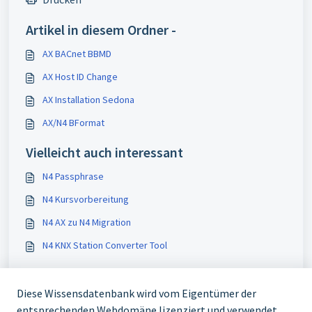
Artikel in diesem Ordner -
AX BACnet BBMD
AX Host ID Change
AX Installation Sedona
AX/N4 BFormat
Vielleicht auch interessant
N4 Passphrase
N4 Kursvorbereitung
N4 AX zu N4 Migration
N4 KNX Station Converter Tool
Diese Wissensdatenbank wird vom Eigentümer der
entsprechenden Webdomäne lizenziert und verwendet