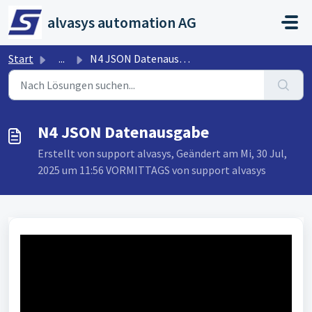
Zum hauptsächlichen Inhalt gehen
alvasys automation AG
Start
...
N4 JSON Datenausgabe
N4 JSON Datenausgabe
Erstellt von support alvasys, Geändert am Mi, 30 Jul,
2025 um 11:56 VORMITTAGS von support alvasys