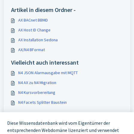
Artikel in diesem Ordner -
AX BACnet BBMD
AX Host ID Change
AX Installation Sedona
AX/N4 BFormat
Vielleicht auch interessant
N4 JSON Alarmausgabe mit MQTT
N4 AX zu N4 Migration
N4 Kursvorbereitung
N4 Facets Splitter Baustein
Diese Wissensdatenbank wird vom Eigentümer der
entsprechenden Webdomäne lizenziert und verwendet