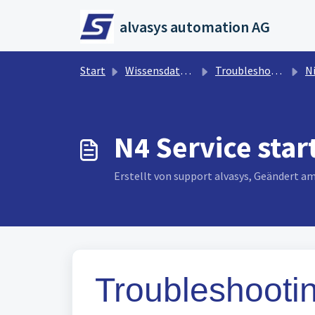
Zum hauptsächlichen Inhalt gehen
alvasys automation AG
Start
Wissensdatenbank
Troubleshooting
N
N4 Service star
Erstellt von support alvasys, Geändert a
Troubleshooti