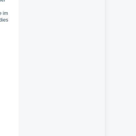
e im
dies