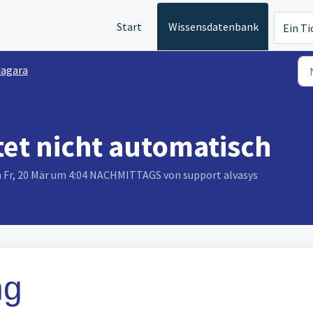
Start
Wissensdatenbank
Ein Ti
iagara
tet nicht automatisch
m Fr, 20 Mär um 4:04 NACHMITTAGS von support alvasys
ng