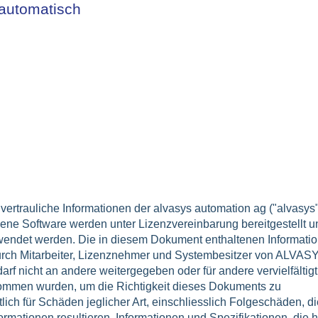
 automatisch
ertrauliche Informationen der alvasys automation ag ("alvasys"
bene Software werden unter Lizenzvereinbarung bereitgestellt u
wendet werden. Die in diesem Dokument enthaltenen Informati
urch Mitarbeiter, Lizenznehmer und Systembesitzer von ALVAS
darf nicht an andere weitergegeben oder für andere vervielfältigt
ommen wurden, um die Richtigkeit dieses Dokuments zu
ich für Schäden jeglicher Art, einschliesslich Folgeschäden, di
rmationen resultieren. Informationen und Spezifikationen, die h