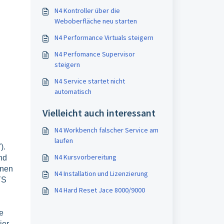
N4 Kontroller über die
Weboberfläche neu starten
N4 Performance Virtuals steigern
N4 Perfomance Supervisor
steigern
N4 Service startet nicht
automatisch
Vielleicht auch interessant
N4 Workbench falscher Service am
laufen
).
N4 Kursvorbereitung
nd
onen
N4 Installation und Lizenzierung
YS
N4 Hard Reset Jace 8000/9000
e
ier