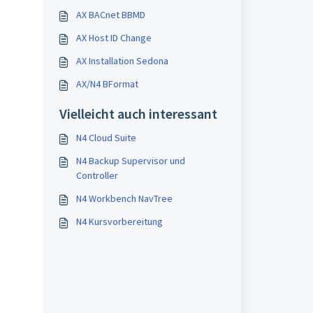
AX BACnet BBMD
AX Host ID Change
AX Installation Sedona
AX/N4 BFormat
Vielleicht auch interessant
N4 Cloud Suite
N4 Backup Supervisor und
Controller
N4 Workbench NavTree
N4 Kursvorbereitung