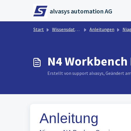
Zum hauptsächlichen Inhalt gehen
alvasys automation AG
Start
Wissensdatenbank
Anleitungen
Nia
N4 Workbench 
Erstellt von support alvasys, Geändert a
Anleitung