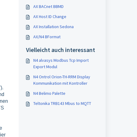
AX BACnet BBMD
AX Host ID Change
AX Installation Sedona
AX/N4 BFormat
Vielleicht auch interessant
N4 alvasys Modbus Tcp Import
Export Modul
N4 Ontrol Orion-TH-RRM Display
Kommunikation mit Kontroller
).
N4 Belimo Palette
nd
onen
Teltonika TRB143 Mbus to MQTT
YS
e
ier